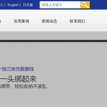
 文
|
English
|
日文版
力
应用案例
新闻动态
联系我们