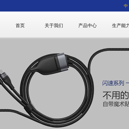
中
首页
关于我们
产品中心
生产能