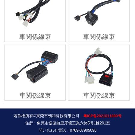
車関係線束
車関係線束
車関係線束
車関係線束
著作権所有©東莞市朝和科技有限公司
粤ICP备2021011890号
住所：東莞市塘厦鎮里牙塘工業六路5号1棟201室
問い合わせ電話：0769-87905098