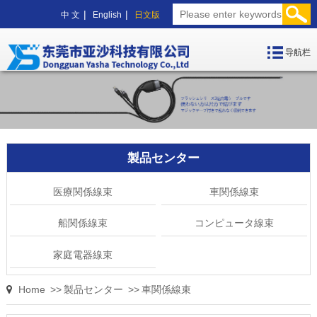
|
|
中 文
English
日文版
导航栏
製品センター
医療関係線束
車関係線束
船関係線束
コンピュータ線束
家庭電器線束
Home
>>
製品センター
>>
車関係線束